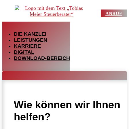
ANRUF
DIE KANZLEI
LEISTUNGEN
KARRIERE
DIGITAL
DOWNLOAD-BEREICH
1
Wie können wir Ihnen
helfen?